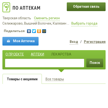
ПО АПТЕКАМ
Обратная связь
Тверская область
Сменить регион
Селижарово, Вышний Волочек, Калязин ...
Выбрать города
Поделиться
Моя Аптечка
Вход
/
Регистрация
О ПРОЕКТЕ
АПТЕКИ
ЛЕКАРСТВА
Поиск
Товары с акциями
Все товары